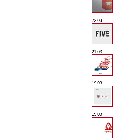
22.03
21.03
19.03
15.03