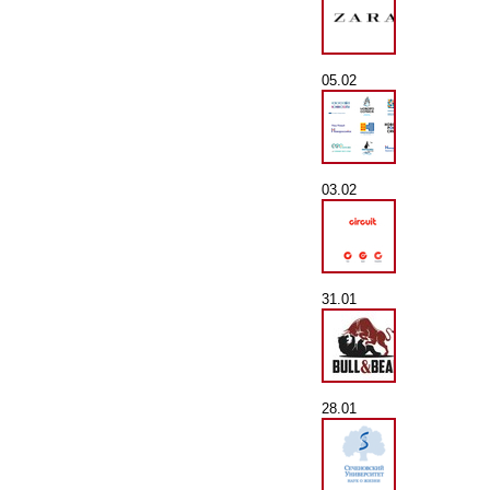
05.02
03.02
31.01
28.01