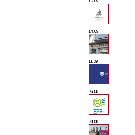
16.09
14.09
11.09
05.09
03.09