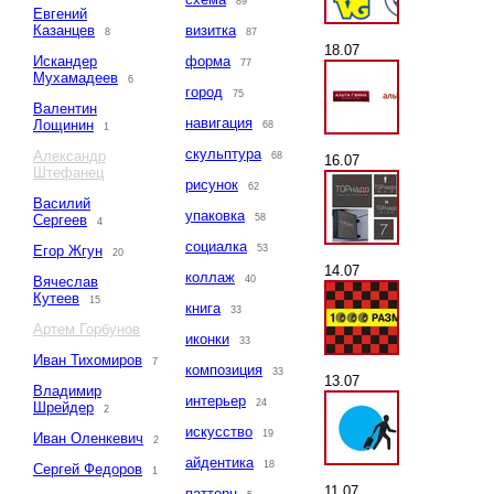
89
Евгений
Казанцев
визитка
8
87
18.07
Искандер
форма
77
Мухамадеев
6
город
75
Валентин
навигация
Лощинин
68
1
скульптура
Александр
68
16.07
Штефанец
рисунок
62
Василий
упаковка
Сергеев
58
4
социалка
Егор Жгун
53
20
14.07
коллаж
Вячеслав
40
Кутеев
15
книга
33
Артем Горбунов
иконки
33
Иван Тихомиров
7
композиция
33
13.07
Владимир
интерьер
24
Шрейдер
2
искусство
19
Иван Оленкевич
2
айдентика
18
Сергей Федоров
1
11.07
паттерн