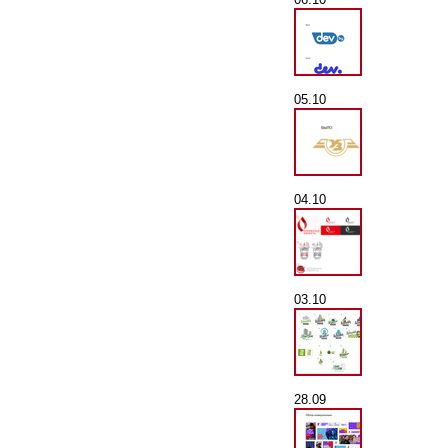
05.10
04.10
03.10
28.09