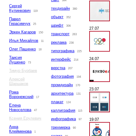
384
Сергей
техдизайн
380
Кулинкович
119
объект
352
Павел
Герасимчук
25
шрифт
306
27.07
Эркен Кагаров
150
транспорт
263
Илья Михайлов
11
реклама
236
Олег Пащенко
18
типографика
225
Таисия
24.07
интерфейс
214
Лушенко
73
верстка
207
Тимур Бурбаев
фотография
194
Алексей
Шаршаков
промдизайн
170
23.07
Рома
архитектура
131
Воронежский
17
плакат
124
Елена
Новоселова
каллиграфия
47
115
Ксения Ерулевич
инфографика
19.07
97
Анна
трехмерка
90
Клейменова
1
схема