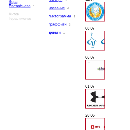
5
Вера
Евстафьева
1
название
4
Антон
пиктограмма
3
Герасименко
граффити
3
08.07
деньги
1
06.07
01.07
28.06