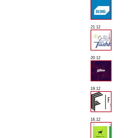
21.12
20.12
19.12
16.12