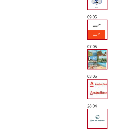
09.05
07.05
03.05
28.04