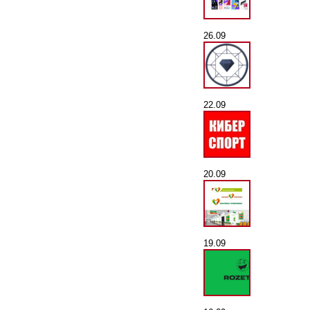
26.09
22.09
20.09
19.09