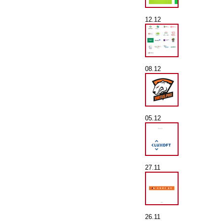
12.12
08.12
05.12
27.11
26.11