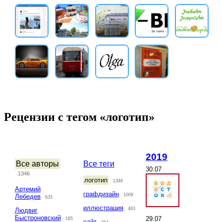
Рецензии с тегом «логотип»
2019
Все авторы
Все теги
30.07
1346
логотип
1346
Артемий
графдизайн
1009
Лебедев
633
иллюстрация
463
Людвиг
Быстроновский
29.07
185
сайт