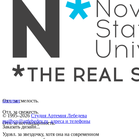
Отл. за смелость.
логотип
Отл. за свежесть.
© 1995–2026
Студия Артемия Лебедева
mailbox@artlebedev.ru
,
адреса и телефоны
Отл. за нестандартность.
Заказать дизайн...
Удовл. за звездочку, хотя она на современном