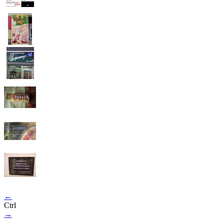
←
Ctrl
→