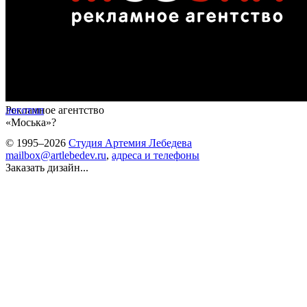
Рекламное агентство
логотип
«Моська»?
© 1995–2026
Студия Артемия Лебедева
mailbox@artlebedev.ru
,
адреса и телефоны
Заказать дизайн...