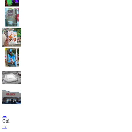
←
Ctrl
→