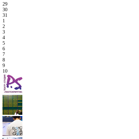
29
30
31
1
2
3
4
5
6
7
8
9
10