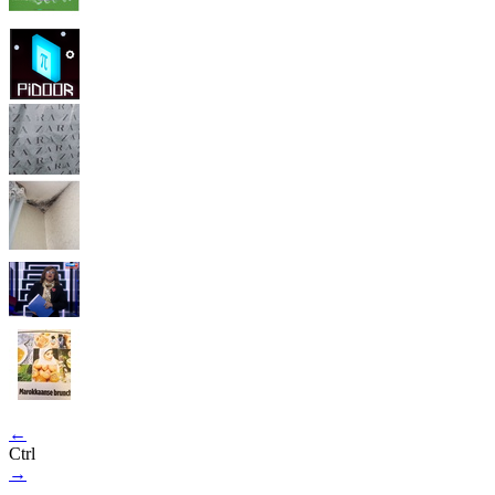
←
Ctrl
→