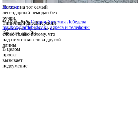
Похоже на тот самый
логотип
легендарный чемодан без
ручки.
© 1995–2026
Студия Артемия Лебедева
Типичный дизайнерский
mailbox@artlebedev.ru
,
адреса и телефоны
идиотизм — растягивать
Заказать дизайн...
слово только потому, что
над ним стоят слова другой
длины.
В целом
проект
вызывает
недоумение.