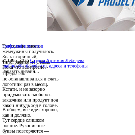
Тут солнце вместо
графдизайн
логотип
жемчужины получилось.
Знак вторичный,
© 1995–2026
Студия Артемия Лебедева
типографика не алёша.
mailbox@artlebedev.ru
,
адреса и телефоны
Пока что все пресно.
Заказать дизайн...
Предлагаю
не останавливаться и слать
логотипы раз в месяц.
Кстати, и не зазорно
придумывать наоборот:
заказчика или продукт под
какой-нибудь ход в голове.
В общем, все идет хорошо,
как и должно.
Тут сердце слишком
ровное. Рукописные
буквы повторяются —