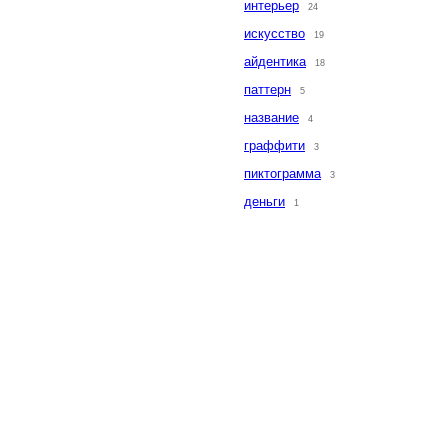
интерьер
24
искусство
19
айдентика
18
паттерн
5
название
4
граффити
3
пиктограмма
3
деньги
1