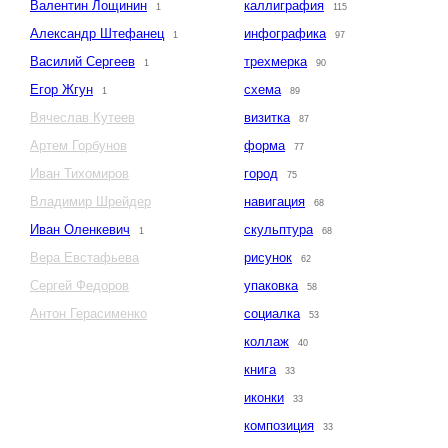
Валентин Лощинин
каллиграфия
1
115
Александр Штефанец
инфографика
1
97
Василий Сергеев
трехмерка
1
90
Егор Жгун
схема
1
89
Вячеслав Кутеев
визитка
87
Артем Горбунов
форма
77
Иван Тихомиров
город
75
Владимир Шрейдер
навигация
68
Иван Оленкевич
скульптура
1
68
Вера Евстафьева
рисунок
62
Сергей Федоров
упаковка
58
Антон Герасименко
социалка
53
коллаж
40
книга
33
иконки
33
композиция
33