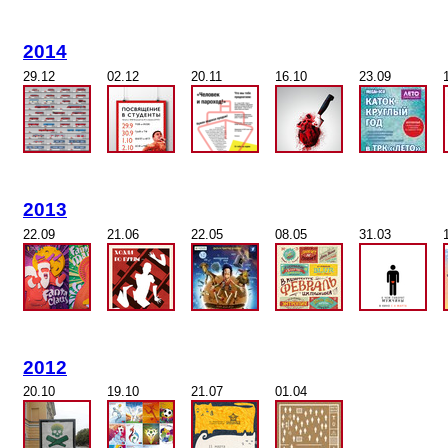
2014
29.12
02.12
20.11
16.10
23.09
2013
22.09
21.06
22.05
08.05
31.03
2012
20.10
19.10
21.07
01.04