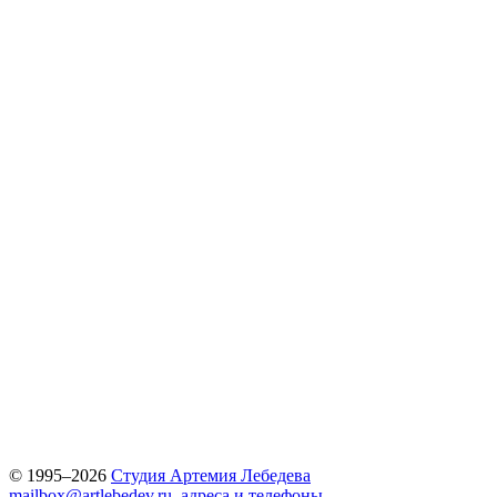
© 1995–2026
Студия Артемия Лебедева
mailbox@artlebedev.ru
,
адреса и телефоны