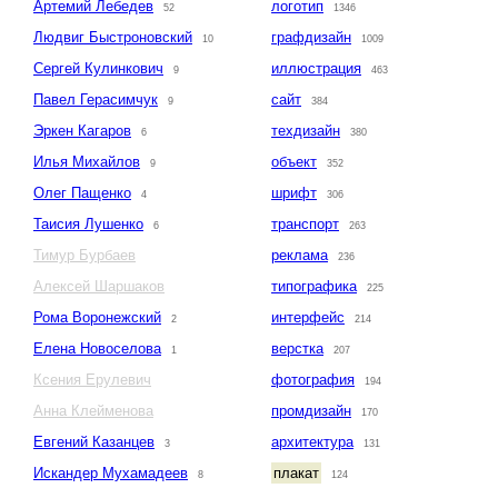
Артемий Лебедев
логотип
52
1346
Людвиг Быстроновский
графдизайн
10
1009
Сергей Кулинкович
иллюстрация
9
463
Павел Герасимчук
сайт
9
384
Эркен Кагаров
техдизайн
6
380
Илья Михайлов
объект
9
352
Олег Пащенко
шрифт
4
306
Таисия Лушенко
транспорт
6
263
Тимур Бурбаев
реклама
236
Алексей Шаршаков
типографика
225
Рома Воронежский
интерфейс
2
214
Елена Новоселова
верстка
1
207
Ксения Ерулевич
фотография
194
Анна Клейменова
промдизайн
170
Евгений Казанцев
архитектура
3
131
Искандер Мухамадеев
плакат
8
124