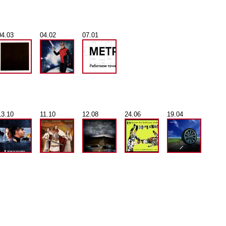
04.03
04.02
07.01
13.10
11.10
12.08
24.06
19.04