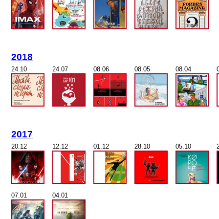
2018
24.10
24.07
08.06
08.05
08.04
2017
20.12
12.12
01.12
28.10
05.10
07.01
04.01