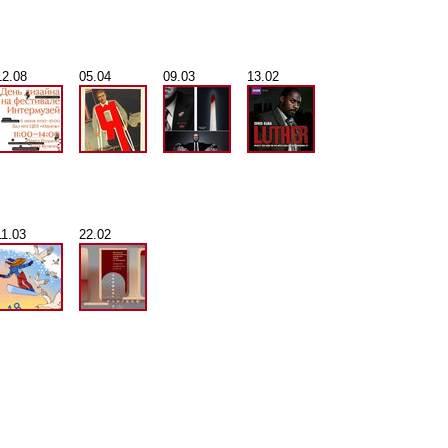
12.08
05.04
09.03
13.02
11.03
22.02