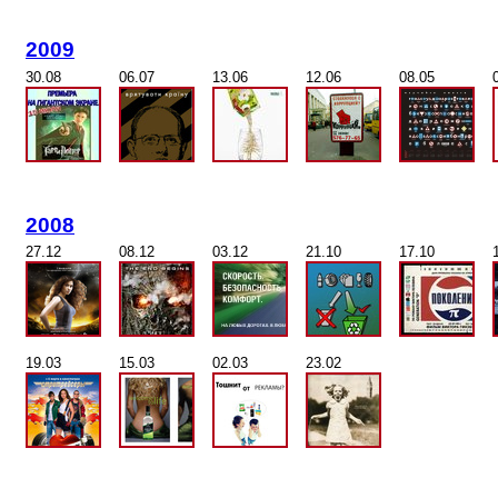
2009
30.08
06.07
13.06
12.06
08.05
2008
27.12
08.12
03.12
21.10
17.10
19.03
15.03
02.03
23.02