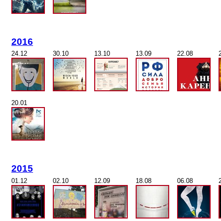
2016
24.12
30.10
13.10
13.09
22.08
20.01
2015
01.12
02.10
12.09
18.08
06.08