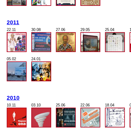
2011
22.11
30.08
27.06
29.05
25.04
05.02
24.01
2010
10.11
03.10
25.06
22.06
18.04