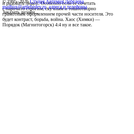
© 1995–2026
Студия Артемия Лебедева
и радовать людей. Особенно если ее сочетать
mailbox@artlebedev.ru
,
адреса и телефоны
с нарочито строгим, скучным и тошнотворно
Заказать дизайн...
грамотным оформлением прочей части носителя. Это
будет контраст, борьба, война. Хаос (Химки) —
Порядок (Магнитогорск) 4:4 ну и все такое.