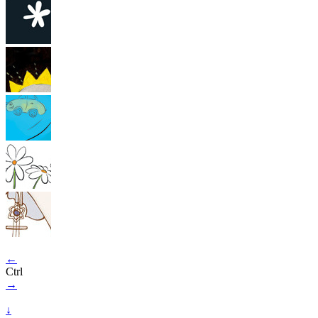
←
Ctrl
→
↓