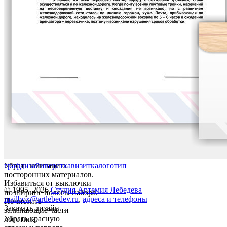
Убрать имитацию
графдизайн
верстка
визитка
логотип
посторонних материалов.
Избавиться от выключки
© 1995–2026
Студия Артемия Лебедева
по ширине полосы набора.
mailbox@artlebedev.ru
,
адреса и телефоны
Почистить
Заказать дизайн...
залипающие части
Убрать красную
логотипа.