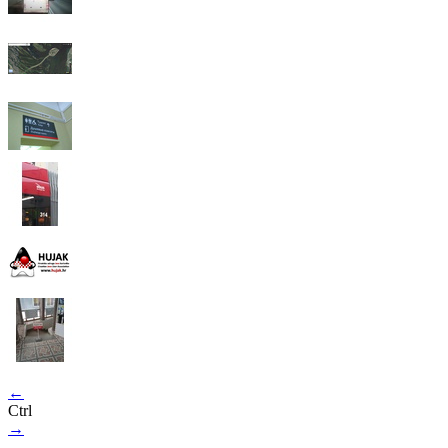
←
Ctrl
→