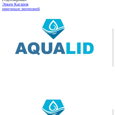
Эркен Кагаров
оригинал
с рецензией