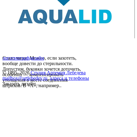
Стало чище. Можно, если захотеть,
логотип
графдизайн
вообще довести до стерильности.
Допустим, буковки хочется доточить,
© 1995–2026
Студия Артемия Лебедева
особенно — компенсировать
mailbox@artlebedev.ru
,
адреса и телефоны
утолщения в месте соединения
Заказать дизайн...
штрихов. В «А», например..