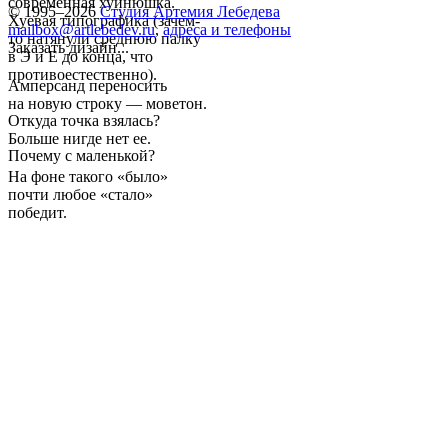
современная хуйнюшка.
© 1995–2026
Студия Артемия Лебедева
Хуевая типографика (зачем-
mailbox@artlebedev.ru
,
адреса и телефоны
то натянули среднюю палку
Заказать дизайн...
в Э и E до конца, что
противоестественно).
Амперсанд переносить
на новую строку — моветон.
Откуда точка взялась?
Больше нигде нет ее.
Почему с маленькой?
На фоне такого «было»
почти любое «стало»
победит.