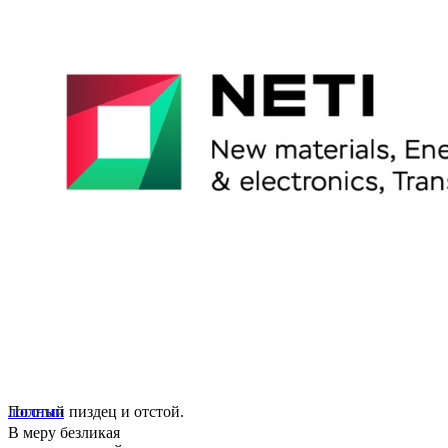
Полный пиздец и отстой.
логотип
В меру безликая