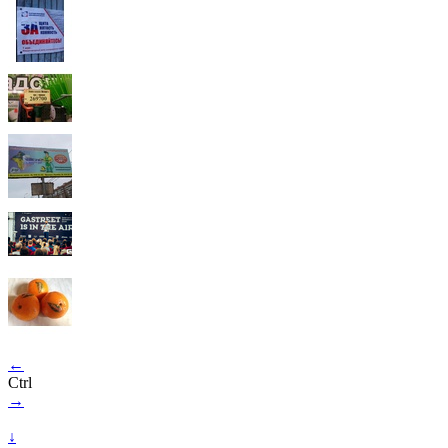
←
Ctrl
→
↓