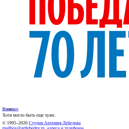
Говно.
логотип
Хотя могло быть еще хуже.
© 1995–2026
Студия Артемия Лебедева
mailbox@artlebedev.ru
,
адреса и телефоны