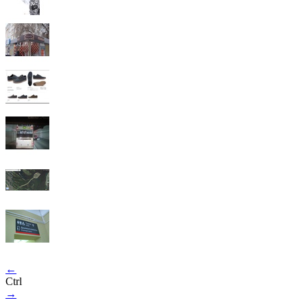
←
Ctrl
→