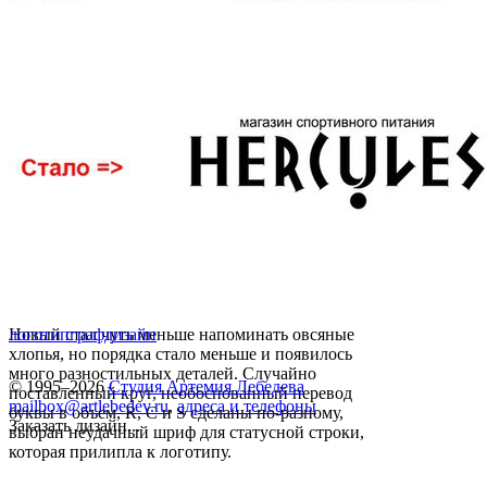
Новый стал чуть меньше напоминать овсяные
логотип
графдизайн
хлопья, но порядка стало меньше и появилось
много разностильных деталей. Случайно
© 1995–2026
Студия Артемия Лебедева
поставленный круг, необоснованный перевод
mailbox@artlebedev.ru
,
адреса и телефоны
буквы в объем, R, C и S сделаны по-разному,
Заказать дизайн...
выбран неудачный шриф для статусной строки,
которая прилипла к логотипу.