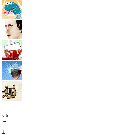
←
Ctrl
→
↓