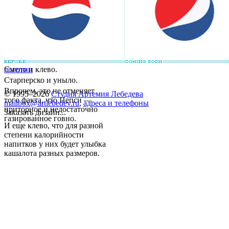
Смело и клево.
логотип
Старперско и уныло.
Впрочем, это не отменяет
© 1995–2026
Студия Артемия Лебедева
того факта, что Пепси —
mailbox@artlebedev.ru
,
адреса и телефоны
приторное и недостаточно
Заказать дизайн...
газированное говно.
И еще клево, что для разной
степени калорийности
напитков у них будет улыбка
кашалота разных размеров.