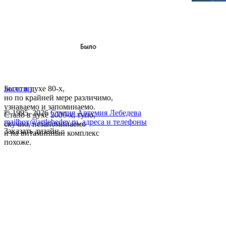
Было в духе 80-х,
логотип
но по крайней мере различимо,
узнаваемо и запоминаемо.
© 1995–2026
Студия Артемия Лебедева
Стало в духе 2000-х, тупо,
mailbox@artlebedev.ru
,
адреса и телефоны
скучно, незапоминаемо
Заказать дизайн...
и на витаминный комплекс
похоже.