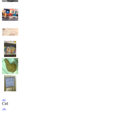
←
Ctrl
→