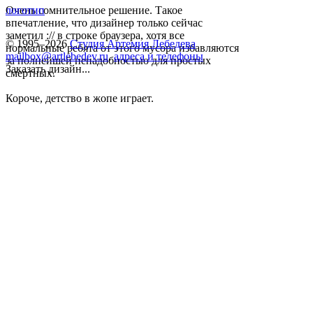
Очень сомнительное решение. Такое
логотип
впечатление, что дизайнер только сейчас
заметил :// в строке браузера, хотя все
© 1995–2026
Студия Артемия Лебедева
нормальные ребята от этого мусора избавляются
mailbox@artlebedev.ru
,
адреса и телефоны
за полнейшей ненадобностью для простых
Заказать дизайн...
смертных.
Короче, детство в жопе играет.