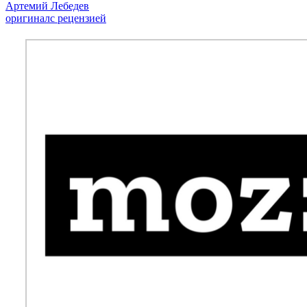
Артемий Лебедев
оригинал
с рецензией