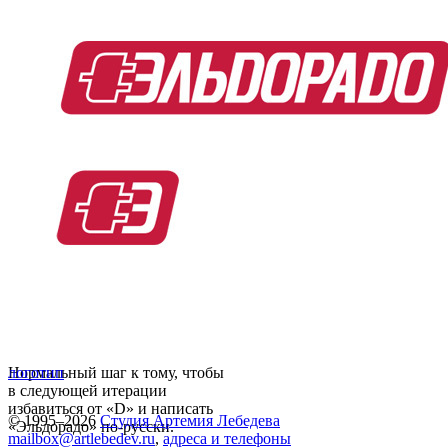
Нормальный шаг к тому, чтобы
логотип
в следующей итерации
избавиться от «D» и написать
© 1995–2026
Студия Артемия Лебедева
«Эльдорадо» по-русски.
mailbox@artlebedev.ru
,
адреса и телефоны