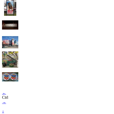
←
Ctrl
→
↓