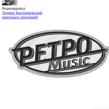
Рецензировал
Людвиг Быстроновский
оригинал
с рецензией