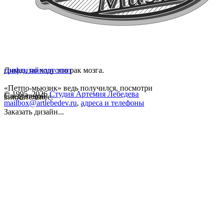
Димаз, по ходу это рак мозга.
графдизайн
логотип
«Петпо-мьюзик» ведь получился, посмотри
© 1995–2026
Студия Артемия Лебедева
Следующий.
внимательнее.
mailbox@artlebedev.ru
,
адреса и телефоны
Заказать дизайн...