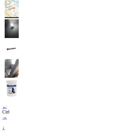
←
Ctrl
→
↓