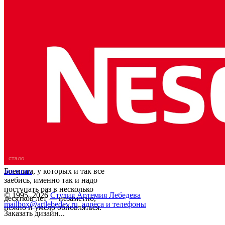
Брендам, у которых и так все
логотип
заебись, именно так и надо
поступать раз в несколько
© 1995–2026
Студия Артемия Лебедева
десятков лет — незаметно,
mailbox@artlebedev.ru
,
адреса и телефоны
нежно и умело обновляться.
Заказать дизайн...