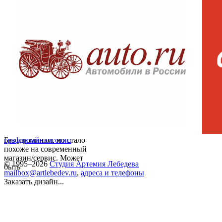
Без изюминки, но стало
графдизайн
логотип
похоже на современный
магазин/сервис. Может
© 1995–2026
Студия Артемия Лебедева
быть
mailbox@artlebedev.ru
,
адреса и телефоны
Заказать дизайн...