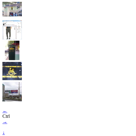
←
Ctrl
→
↓