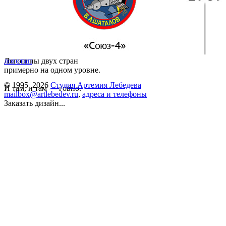
Логотипы двух стран
логотип
примерно на одном уровне.
© 1995–2026
Студия Артемия Лебедева
И там, и там — говно.
mailbox@artlebedev.ru
,
адреса и телефоны
Заказать дизайн...