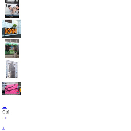
←
Ctrl
→
↓