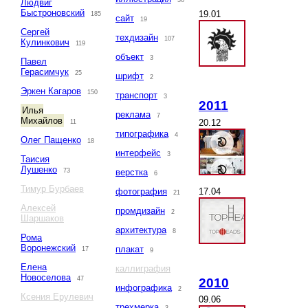
36
Людвиг
Быстроновский
19.01
185
сайт
19
Сергей
техдизайн
107
Кулинкович
119
объект
3
Павел
Герасимчук
25
шрифт
2
Эркен Кагаров
150
транспорт
3
2011
Илья
реклама
7
Михайлов
20.12
11
типографика
4
Олег Пащенко
18
интерфейс
3
Таисия
Лушенко
73
верстка
6
Тимур Бурбаев
17.04
фотография
21
Алексей
промдизайн
2
Шаршаков
архитектура
8
Рома
Воронежский
плакат
17
9
Елена
каллиграфия
Новоселова
47
2010
инфографика
2
Ксения Ерулевич
09.06
трехмерка