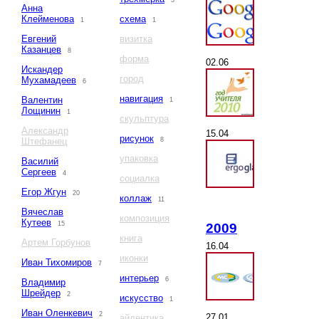
3
Анна
Клейменова
схема
1
1
Евгений
визитка
Казанцев
8
форма
02.06
Искандер
город
Мухамадеев
6
навигация
Валентин
1
Лощинин
1
скульптура
Александр
15.04
рисунок
Штефанец
8
упаковка
Василий
Сергеев
4
социалка
Егор Жгун
20
коллаж
11
Вячеслав
композиция
Кутеев
15
2009
книга
Артем Горбунов
16.04
иконки
Иван Тихомиров
7
интерьер
6
Владимир
Шрейдер
2
искусство
1
Иван Оленкевич
2
27.01
айдентика