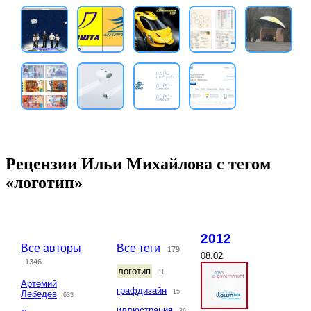
Рецензии Ильи Михайлова с тегом
«логотип»
2012
Все авторы
Все теги
179
08.02
1346
логотип
11
Артемий
графдизайн
15
Лебедев
633
иллюстрация