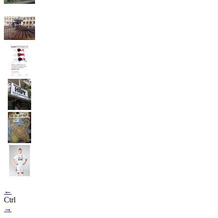
←
Ctrl
→