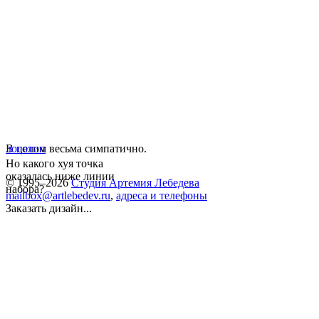
В целом весьма симпатично.
логотип
Но какого хуя точка
оказалась ниже линии
© 1995–2026
Студия Артемия Лебедева
набора?
mailbox@artlebedev.ru
,
адреса и телефоны
Заказать дизайн...