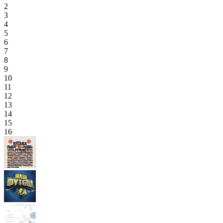
2
3
4
5
6
7
8
9
10
11
12
13
14
15
16