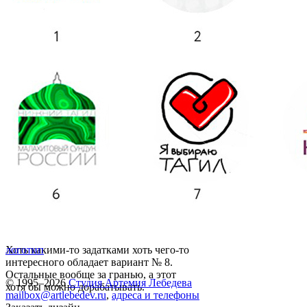
Хоть какими-то задатками хоть чего-то
логотип
интересного обладает вариант № 8.
Остальные вообще за гранью, а этот
© 1995–2026
Студия Артемия Лебедева
хотя бы можно дорабатывать.
mailbox@artlebedev.ru
,
адреса и телефоны