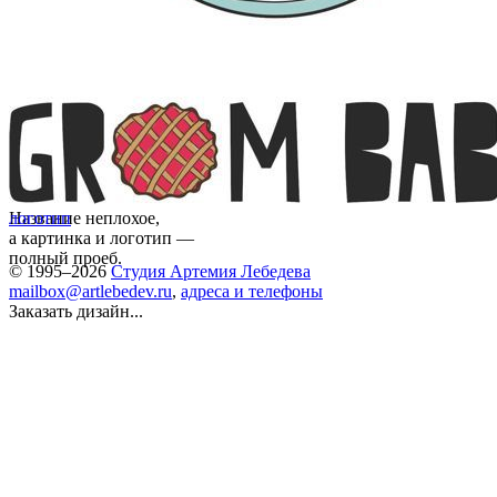
Название неплохое,
логотип
а картинка и логотип —
полный проеб.
© 1995–2026
Студия Артемия Лебедева
mailbox@artlebedev.ru
,
адреса и телефоны
Заказать дизайн...