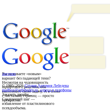
Вы называете «новым»
логотип
вариант без падающей тени?
Несмотря на чудовищность
© 1995–2026
Студия Артемия Лебедева
шрифтового решения, оба
mailbox@artlebedev.ru
,
адреса и телефоны
выполняют свою задачу. А в блоке
Заказать дизайн...
с листалкой страниц — просто
Следующий шаг —
прекрасны.
избавление от пластилинового
псевдообъема.