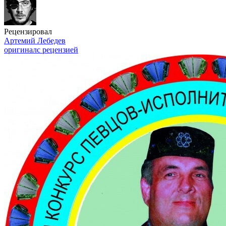
Рецензировал
Артемий Лебедев
оригинал
с рецензией