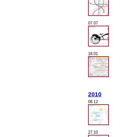
07.07
18.01
2010
08.12
27.10