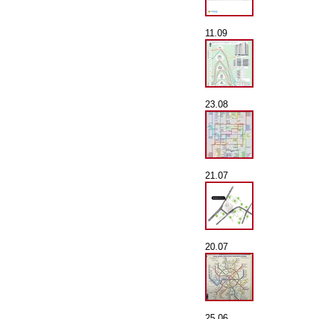
11.09
23.08
21.07
20.07
25.06