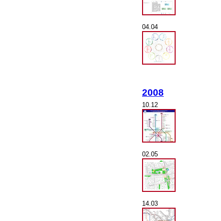
04.04
2008
10.12
02.05
14.03