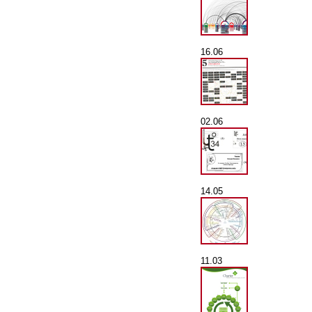
16.06
02.06
14.05
11.03