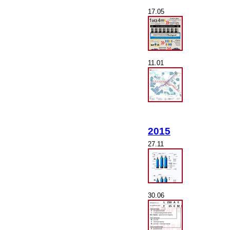
17.05
11.01
2015
27.11
30.06