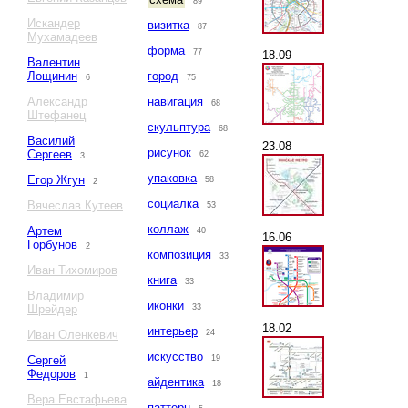
89
Искандер
визитка
87
Мухамадеев
форма
77
18.09
Валентин
Лощинин
город
6
75
Александр
навигация
68
Штефанец
скульптура
68
Василий
23.08
рисунок
Сергеев
62
3
упаковка
Егор Жгун
58
2
социалка
Вячеслав Кутеев
53
коллаж
Артем
40
16.06
Горбунов
2
композиция
33
Иван Тихомиров
книга
33
Владимир
иконки
Шрейдер
33
18.02
интерьер
Иван Оленкевич
24
искусство
Сергей
19
Федоров
1
айдентика
18
Вера Евстафьева
паттерн