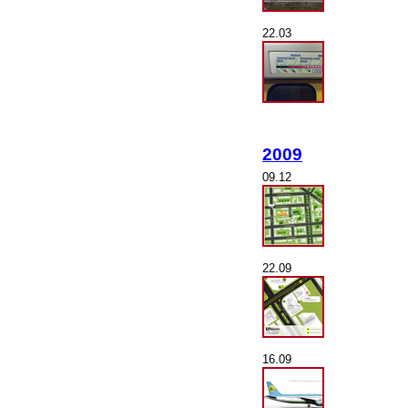
22.03
2009
09.12
22.09
16.09