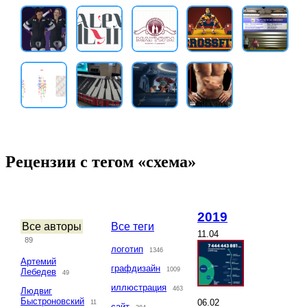
Рецензии с тегом «схема»
2019
Все авторы
Все теги
11.04
89
логотип
1346
Артемий
графдизайн
1009
Лебедев
49
иллюстрация
463
Людвиг
Быстроновский
06.02
11
сайт