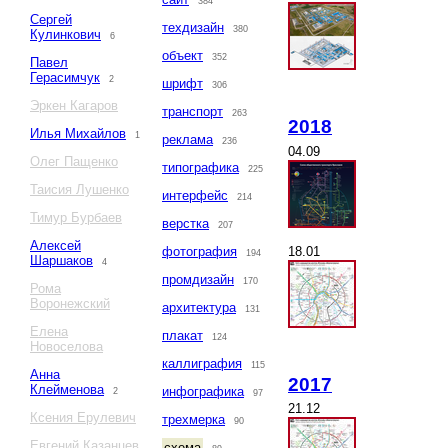
384
Сергей
техдизайн
380
Кулинкович
6
объект
352
Павел
Герасимчук
2
шрифт
306
Эркен Кагаров
транспорт
263
2018
Илья Михайлов
1
реклама
236
04.09
Олег Пащенко
типографика
225
Таисия Лушенко
интерфейс
214
Тимур Бурбаев
верстка
207
Алексей
18.01
фотография
194
Шаршаков
4
промдизайн
170
Рома
Воронежский
архитектура
131
Елена
плакат
124
Новоселова
каллиграфия
115
Анна
2017
Клейменова
инфографика
2
97
21.12
Ксения Ерулевич
трехмерка
90
Евгений Казанцев
схема