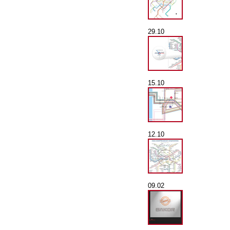
29.10
15.10
12.10
09.02