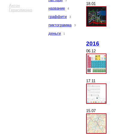
5
18.01
Антон
название
4
Герасименко
граффити
3
пиктограмма
3
деньги
1
2016
06.12
17.11
15.07