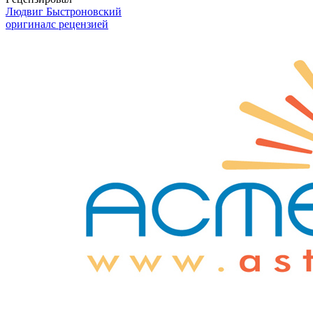
Людвиг Быстроновский
оригинал
с рецензией