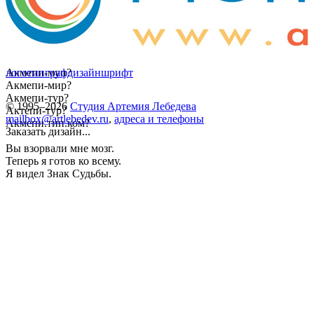
Акмепи-муп?
логотип
графдизайн
шрифт
Акмепи-мир?
Акмепи-тур?
© 1995–2026
Студия Артемия Лебедева
Актепи-тур?
mailbox@artlebedev.ru
,
адреса и телефоны
Акмепи.тип.ком?
Заказать дизайн...
Вы взорвали мне мозг.
Теперь я готов ко всему.
Я видел Знак Судьбы.