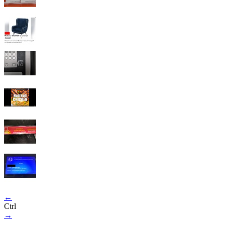
←
Ctrl
→