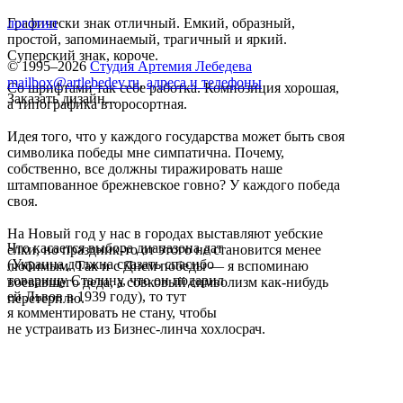
Графически знак отличный. Емкий, образный,
логотип
простой, запоминаемый, трагичный и яркий.
Суперский знак, короче.
© 1995–2026
Студия Артемия Лебедева
mailbox@artlebedev.ru
,
адреса и телефоны
Со шрифтами так себе работка. Композиция хорошая,
Заказать дизайн...
а типографика второсортная.
Идея того, что у каждого государства может быть своя
символика победы мне симпатична. Почему,
собственно, все должны тиражировать наше
штампованное брежневское говно? У каждого победа
своя.
На Новый год у нас в городах выставляют уебские
Что касается выбора диапазона дат
елки, но праздник-то от этого не становится менее
(Украина должна сказать спасибо
любимым. Так и с Днем победы — я вспоминаю
товарищу Сталину, что он подарил
воевавшего деда, а совковый символизм как-нибудь
ей Львов в 1939 году), то тут
перетерплю.
я комментировать не стану, чтобы
не устраивать из Бизнес-линча хохлосрач.