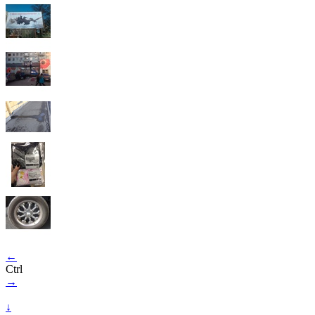
←
Ctrl
→
↓