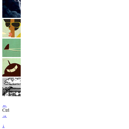
←
Ctrl
→
↓