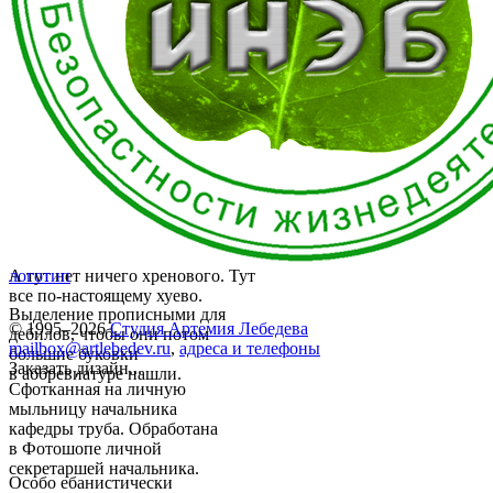
А тут нет ничего хренового. Тут
логотип
все по-настоящему хуево.
Выделение прописными для
© 1995–2026
Студия Артемия Лебедева
дебилов, чтобы они потом
mailbox@artlebedev.ru
,
адреса и телефоны
большие буковки
Заказать дизайн...
в аббревиатуре нашли.
Сфотканная на личную
мыльницу начальника
кафедры труба. Обработана
в Фотошопе личной
секретаршей начальника.
Особо ебанистически