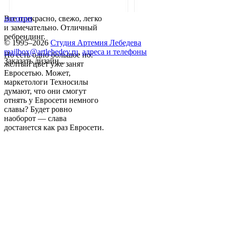
Все прекрасно, свежо, легко
логотип
и замечательно. Отличный
ребрендинг.
© 1995–2026
Студия Артемия Лебедева
mailbox@artlebedev.ru
,
адреса и телефоны
Но есть одно большое но:
Заказать дизайн...
желтый цвет уже занят
Евросетью. Может,
маркетологи Техносилы
думают, что они смогут
отнять у Евросети немного
славы? Будет ровно
наоборот — слава
достанется как раз Евросети.