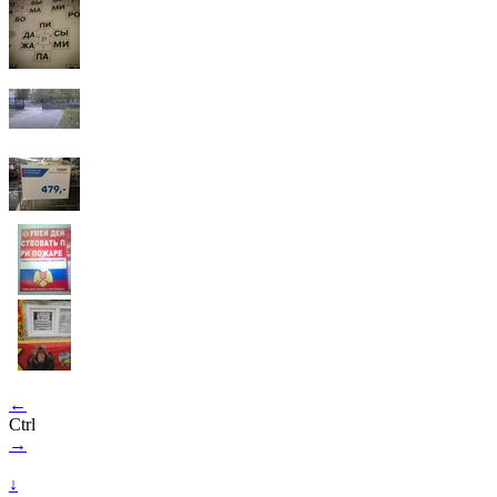
←
Ctrl
→
↓