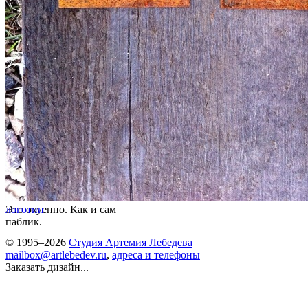
Это охуенно. Как и сам
логотип
паблик.
© 1995–2026
Студия Артемия Лебедева
mailbox@artlebedev.ru
,
адреса и телефоны
Заказать дизайн...