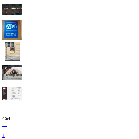
←
Ctrl
→
↓