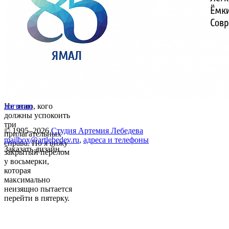
Не знаю, кого
логотип
должны успокоить
три
© 1995–2026
Студия Артемия Лебедева
прилагательных
mailbox@artlebedev.ru
,
адреса и телефоны
справа. Но я вижу
Заказать дизайн...
закрытый перелом
у восьмерки,
которая
максимально
неизящно пытается
перейти в пятерку.