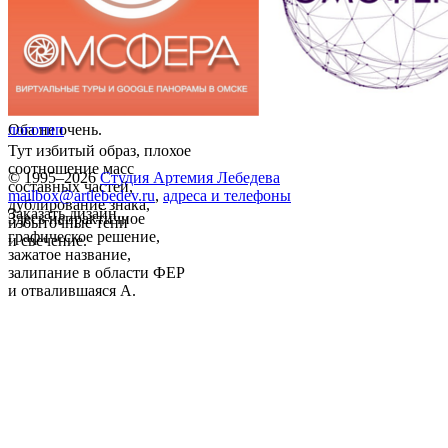
Оба не очень.
логотип
Тут избитый образ, плохое
соотношение масс
© 1995–2026
Студия Артемия Лебедева
составных частей,
mailbox@artlebedev.ru
,
адреса и телефоны
дублирование знака,
Заказать дизайн...
Здесь непрактичное
избыточные тени
графическое решение,
и свечение.
зажатое название,
залипание в области ФЕР
и отвалившаяся А.