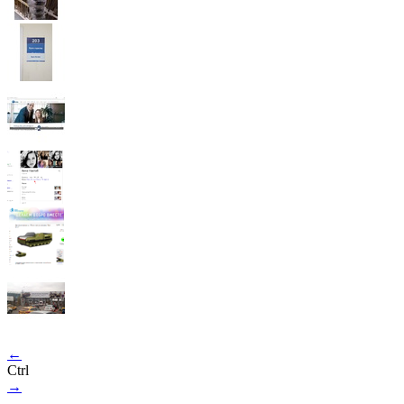
←
Ctrl
→