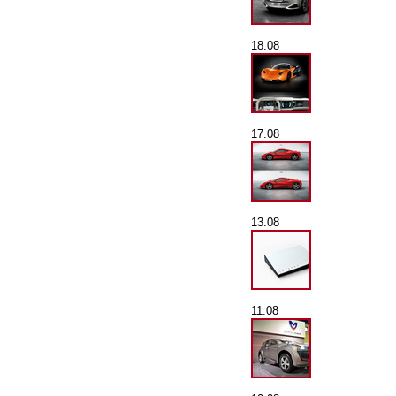
18.08
17.08
13.08
11.08