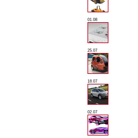
01.08
25.07
18.07
02.07