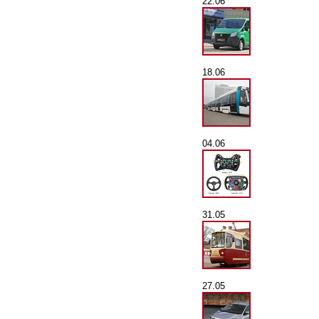
22.06
18.06
04.06
31.05
27.05