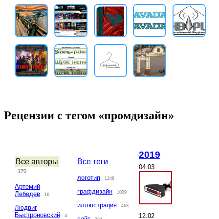
Рецензии с тегом «промдизайн»
2019
Все авторы
Все теги
04.03
170
логотип
1346
Артемий
графдизайн
1009
Лебедев
16
иллюстрация
463
Людвиг
Быстроновский
12.02
4
сайт