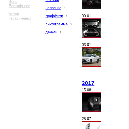
5
Вера
Евстафьева
название
4
Антон
09.01
граффити
3
Герасименко
пиктограмма
3
деньги
1
03.01
2017
15.08
25.07