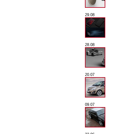
29.08
28.08
20.07
09.07