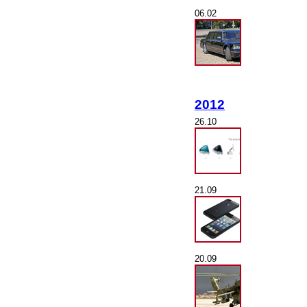
06.02
2012
26.10
21.09
20.09