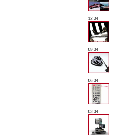
12.04
09.04
06.04
03.04