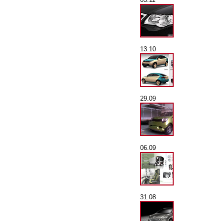
13.10
29.09
06.09
31.08