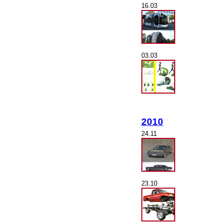
16.03
03.03
2010
24.11
23.10