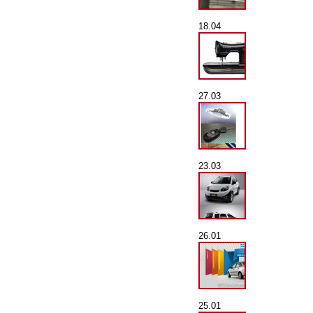
18.04
27.03
23.03
26.01
25.01