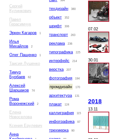
384
Сергей
техдизайн
380
Кулинкович
объект
352
Павел
Герасимчук
шрифт
306
07.02
Эркен Кагаров
1
транспорт
263
Илья
реклама
236
Михайлов
2
типографика
225
Олег Пащенко
1
30.01
интерфейс
214
Таисия Лушенко
верстка
207
Тимур
Бурбаев
62
фотография
194
Алексей
промдизайн
170
Шаршаков
74
архитектура
131
Рома
2018
Воронежский
плакат
2
124
13.11
Елена
каллиграфия
115
Новоселова
инфографика
97
Ксения Ерулевич
трехмерка
90
Анна
Клейменова
схема