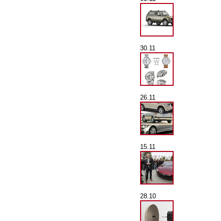
30.11
26.11
15.11
28.10