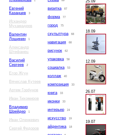
25.09
1
89
Евгений
визитка
87
Казанцев
3
форма
77
Искандер
город
Мухамадеев
75
18.09
скульптура
Валентин
68
Лощинин
1
навигация
68
Александр
рисунок
Штефанец
62
упаковка
Василий
58
12.09
Сергеев
2
социалка
53
Егор Жгун
коллаж
40
Вячеслав Кутеев
композиция
33
Артем Горбунов
26.07
книга
33
Иван Тихомиров
иконки
33
Владимир
интерьер
24
Шрейдер
1
искусство
19
Иван Оленкевич
19.07
айдентика
18
Сергей Федоров
паттерн