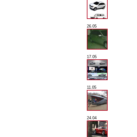
26.05
17.05
11.05
24.04