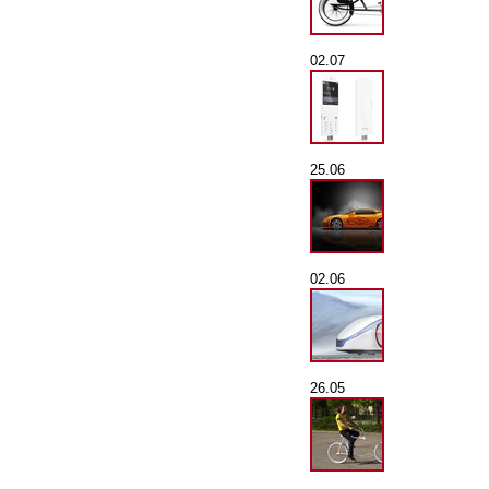
02.07
25.06
02.06
26.05