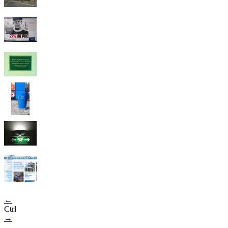
←
Ctrl
→