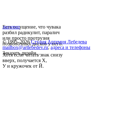
Есть ощущение, что чувака
логотип
разбил радикулит, паралич
или просто протрузия
© 1995–2026
Студия Артемия Лебедева
позвоночных дисков у него.
mailbox@artlebedev.ru
,
адреса и телефоны
Заказать дизайн...
Хотя если читать знак снизу
вверх, получается X,
У и кружочек от Й.