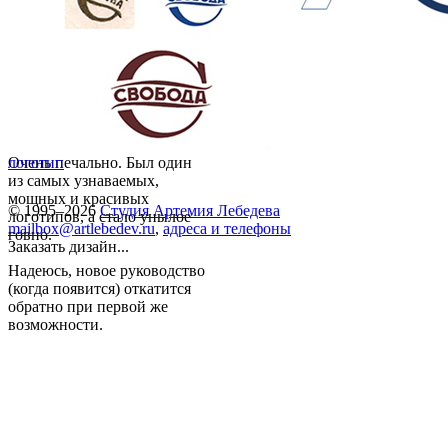
Очень печально. Был один
логотип
из самых узнаваемых,
мощных и красивых
© 1995–2026
Студия Артемия Лебедева
логотипов, а стало унылое
mailbox@artlebedev.ru
,
адреса и телефоны
говно.
Заказать дизайн...
Надеюсь, новое руководство
(когда появится) откатится
обратно при первой же
возможности.