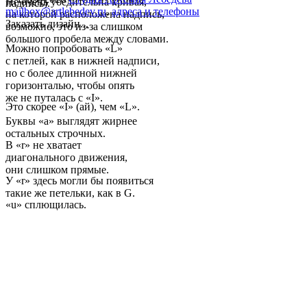
Не очень убедительна кривая,
надпись).
mailbox@artlebedev.ru
,
адреса и телефоны
на которой расположена надпись,
Заказать дизайн...
возможно, это из-за слишком
большого пробела между словами.
Можно попробовать «L»
с петлей, как в нижней надписи,
но с более длинной нижней
горизонталью, чтобы опять
же не путалась с «I».
Это скорее «I» (ай), чем «L».
Буквы «a» выглядят жирнее
остальных строчных.
В «r» не хватает
диагонального движения,
они слишком прямые.
У «r» здесь могли бы появиться
такие же петельки, как в G.
«u» сплющилась.