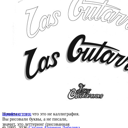
Начнем с того, что это не каллиграфия.
шрифт
логотип
Вы рисовали буквы, а не писали,
значит, это леттеринг (рисованная
© 1995–2026
Студия Артемия Лебедева