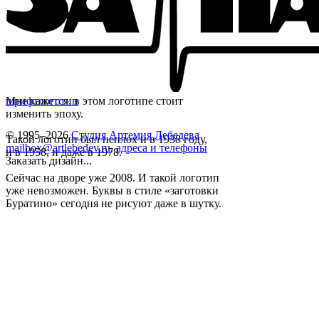
Мне кажется, в этом логотипе стоит
шрифт
логотип
изменить эпоху.
© 1995–2026
Студия Артемия Лебедева
Такой логотип был неплох и в 1938 году,
mailbox@artlebedev.ru
,
адреса и телефоны
и в 1958, и даже в 1978.
Заказать дизайн...
Сейчас на дворе уже 2008. И такой логотип
уже невозможен. Буквы в стиле «заготовки
Буратино» сегодня не рисуют даже в шутку.