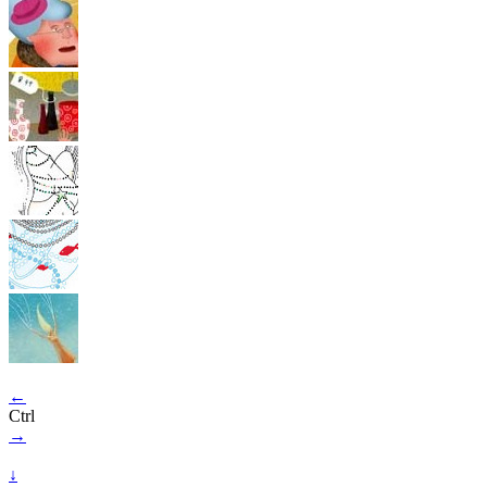
←
Ctrl
→
↓