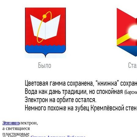
Это не электрон,
логотип
а светящиеся
пластиковые