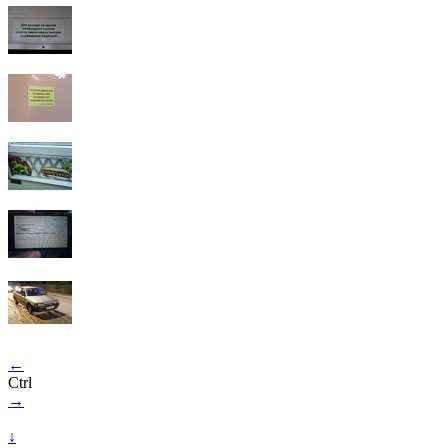
←
Ctrl
→
↓