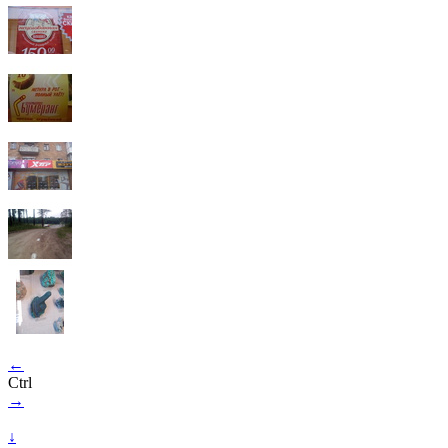
←
Ctrl
→
↓