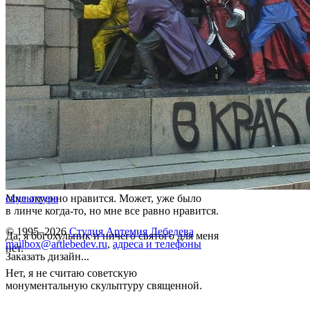
Мне охуенно нравится. Может, уже было
скульптура
в линче когда-то, но мне все равно нравится.
© 1995–2026
Студия Артемия Лебедева
Да, я богохульник и ничего святого для меня
mailbox@artlebedev.ru
,
адреса и телефоны
нет.
Заказать дизайн...
Нет, я не считаю советскую
монументальную скульптуру священной.