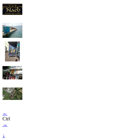
←
Ctrl
→
↓