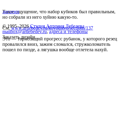
Такое ощущение, что набор кубиков был правильным,
логотип
но собрали из него хуйню какую-то.
© 1995–2026
Студия Артемия Лебедева
См.
www.artlebedev.ru/kovodstvo/sections/137
mailbox@artlebedev.ru
,
адреса и телефоны
Заказать дизайн...
Это — тормозящий прогресс рубанок, у которого резец
провалился вниз, зажим сломался, стружколоматель
пошел по пизде, а лягушка вообще отлетела нахуй.