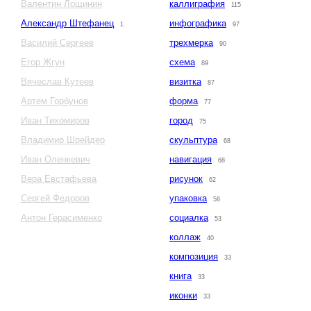
Валентин Лощинин
каллиграфия
115
Александр Штефанец
инфографика
1
97
Василий Сергеев
трехмерка
90
Егор Жгун
схема
89
Вячеслав Кутеев
визитка
87
Артем Горбунов
форма
77
Иван Тихомиров
город
75
Владимир Шрейдер
скульптура
68
Иван Оленкевич
навигация
68
Вера Евстафьева
рисунок
62
Сергей Федоров
упаковка
58
Антон Герасименко
социалка
53
коллаж
40
композиция
33
книга
33
иконки
33