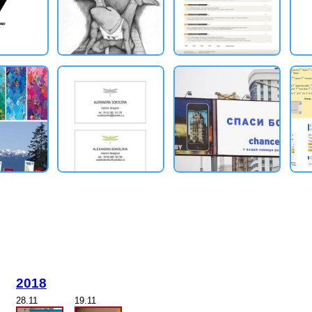
2018
28.11
19.11