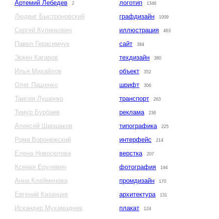
Артемий Лебедев
логотип
2
1346
Людвиг Быстроновский
графдизайн
1009
Сергей Кулинкович
иллюстрация
463
Павел Герасимчук
сайт
384
Эркен Кагаров
техдизайн
380
Илья Михайлов
объект
352
Олег Пащенко
шрифт
306
Таисия Лушенко
транспорт
263
Тимур Бурбаев
реклама
236
Алексей Шаршаков
типографика
225
Рома Воронежский
интерфейс
214
Елена Новоселова
верстка
207
Ксения Ерулевич
фотография
194
Анна Клейменова
промдизайн
170
Евгений Казанцев
архитектура
131
Искандер Мухамадеев
плакат
124