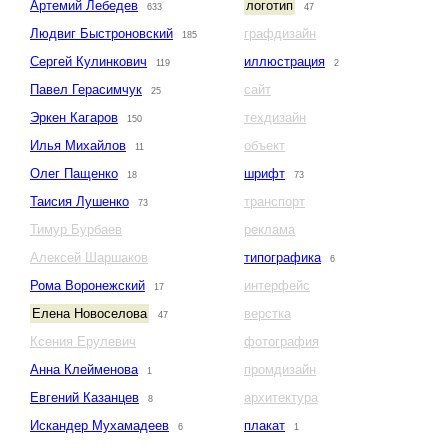
Артемий Лебедев
логотип
633
47
Людвиг Быстроновский
графдизайн
185
Сергей Кулинкович
иллюстрация
119
2
Павел Герасимчук
сайт
25
Эркен Кагаров
техдизайн
150
Илья Михайлов
объект
11
Олег Пащенко
шрифт
18
73
Таисия Лушенко
транспорт
73
Тимур Бурбаев
реклама
Алексей Шаршаков
типографика
6
Рома Воронежский
интерфейс
17
Елена Новоселова
верстка
47
Ксения Ерулевич
фотография
Анна Клейменова
промдизайн
1
Евгений Казанцев
архитектура
8
Искандер Мухамадеев
плакат
6
1