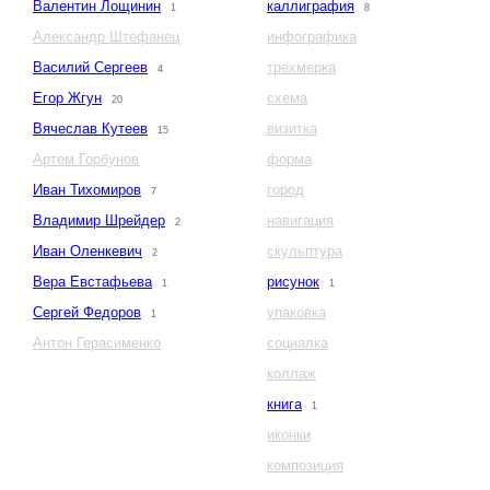
Валентин Лощинин
каллиграфия
1
8
Александр Штефанец
инфографика
Василий Сергеев
трехмерка
4
Егор Жгун
схема
20
Вячеслав Кутеев
визитка
15
Артем Горбунов
форма
Иван Тихомиров
город
7
Владимир Шрейдер
навигация
2
Иван Оленкевич
скульптура
2
Вера Евстафьева
рисунок
1
1
Сергей Федоров
упаковка
1
Антон Герасименко
социалка
коллаж
книга
1
иконки
композиция