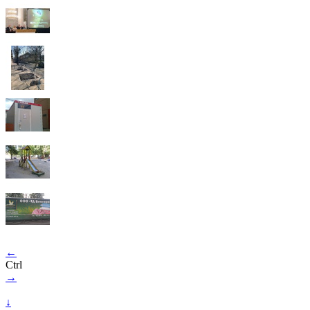
←
Ctrl
→
↓