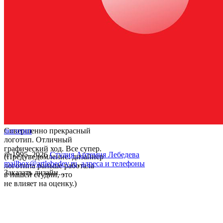
Совершенно прекрасный
логотип
логотип. Отличный
графический ход. Все супер.
© 1995–2026
Студия Артемия Лебедева
(Предуведомление: дизайнер
mailbox@artlebedev.ru
,
адреса и телефоны
логотипа раньше работала
Заказать дизайн...
в нашей студии, это
не влияет на оценку.)