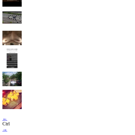
←
Ctrl
→